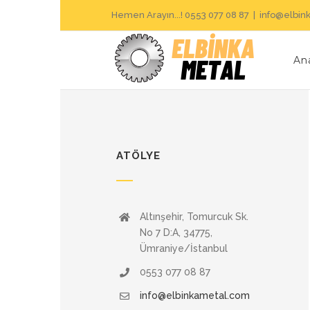
Skip
Hemen Arayın...! 0553 077 08 87
|
info@elbin
to
content
An
ATÖLYE
Altınşehir, Tomurcuk Sk.
No 7 D:A, 34775,
Ümraniye/İstanbul
0553 077 08 87
info@elbinkametal.com