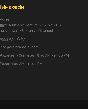
TIŞIME GEÇIN
Adres
9521 Altınşehir, Tomurcuk Sk. No 7 D:A,
34775, 34437 Ümraniye/İstanbul
0553 077 08 87
info@elbinkametal.com
Pazartesi - Cumartesi: 8:30 AM - 19:00 PM
Pazar: 9:00 AM - 12:00 PM